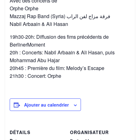
Avec des concerts de
Orphe Orphe
Mazzaj Rap Band (Syria) فرقة مزاج لفن الراب
Nabil Arbaain & Ali Hasan
19h30-20h: Diffusion des fims précédents de
BerlinerMoment
20h : Concerts: Nabil Arbaain & Ali Hasan, puis
Mohammad Abu Hajar
20h45 : Première du film: Melody’s Escape
21h30 : Concert: Orphe
Ajouter au calendrier
DÉTAILS
ORGANISATEUR