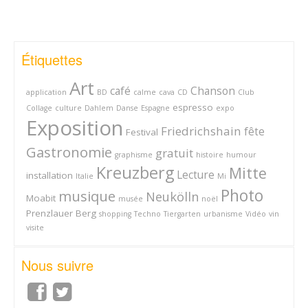
Étiquettes
Art
café
Chanson
application
BD
calme
cava
CD
Club
espresso
Collage
culture
Dahlem
Danse
Espagne
expo
Exposition
Friedrichshain
fête
Festival
Gastronomie
gratuit
graphisme
histoire
humour
Kreuzberg
Mitte
Lecture
installation
Italie
Mi
Photo
musique
Neukölln
Moabit
musée
noël
Prenzlauer Berg
shopping
Techno
Tiergarten
urbanisme
Vidéo
vin
visite
Nous suivre