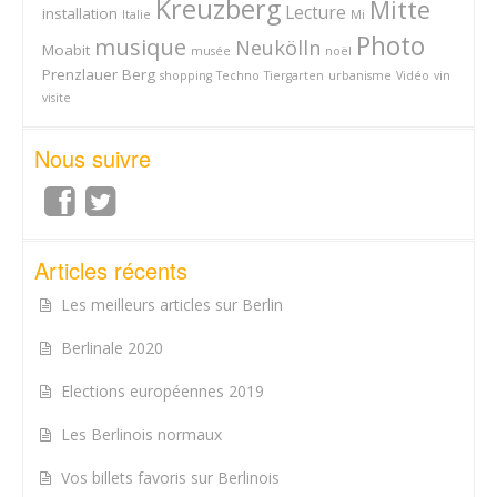
Kreuzberg
Mitte
Lecture
installation
Italie
Mi
Photo
musique
Neukölln
Moabit
musée
noël
Prenzlauer Berg
shopping
Techno
Tiergarten
urbanisme
Vidéo
vin
visite
Nous suivre
Articles récents
Les meilleurs articles sur Berlin
Berlinale 2020
Elections européennes 2019
Les Berlinois normaux
Vos billets favoris sur Berlinois