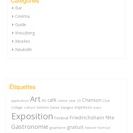
Catégories
Bar
Cinéma
Guide
Kreuzberg
Musées
Neukölln
Étiquettes
Art
café
Chanson
application
BD
calme
cava
CD
Club
espresso
Collage
culture
Dahlem
Danse
Espagne
expo
Exposition
Friedrichshain
fête
Festival
Gastronomie
gratuit
graphisme
histoire
humour